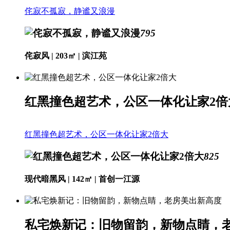
侘寂不孤寂，静谧又浪漫
795
侘寂风 | 203㎡ | 滨江苑
红黑撞色超艺术，公区一体化让家2倍
红黑撞色超艺术，公区一体化让家2倍大
825
现代暗黑风 | 142㎡ | 首创一江源
私宅焕新记：旧物留韵，新物点睛，