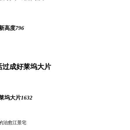
796
活过成好莱坞大片
1632