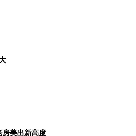
大
老房美出新高度