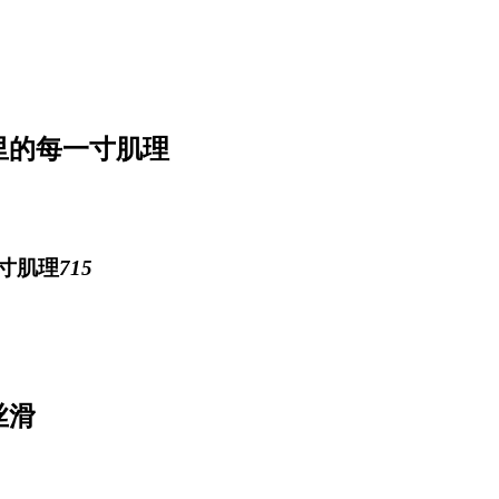
里的每一寸肌理
715
丝滑