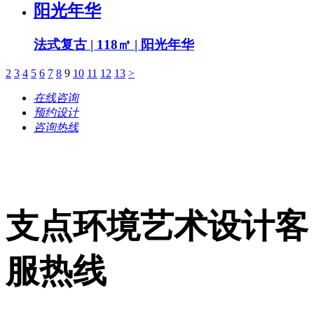
阳光年华
法式复古 | 118㎡ | 阳光年华
2
3
4
5
6
7
8
9
10
11
12
13
>
在线咨询
预约设计
咨询热线
支点环境艺术设计客
服热线