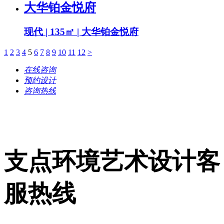
大华铂金悦府
现代 | 135㎡ | 大华铂金悦府
1
2
3
4
5
6
7
8
9
10
11
12
>
在线咨询
预约设计
咨询热线
支点环境艺术设计客
服热线