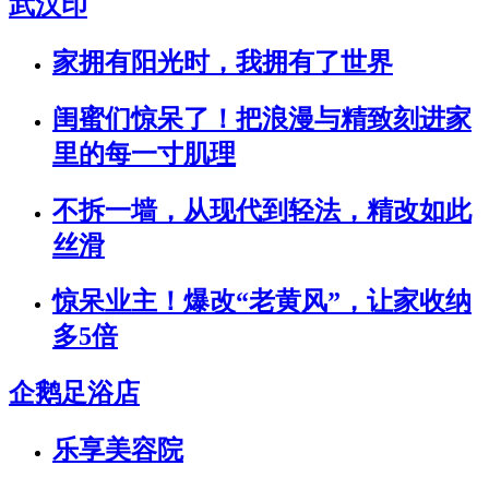
武汉印
家拥有阳光时，我拥有了世界
闺蜜们惊呆了！把浪漫与精致刻进家
里的每一寸肌理
不拆一墙，从现代到轻法，精改如此
丝滑
惊呆业主！爆改“老黄风”，让家收纳
多5倍
企鹅足浴店
乐享美容院