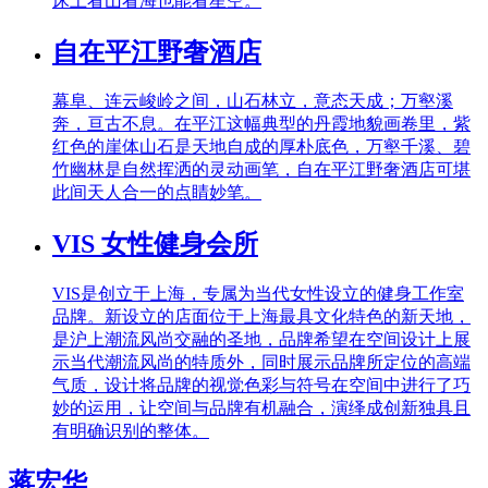
床上看山看海也能看星空。
自在平江野奢酒店
幕阜、连云峻岭之间，山石林立，意态天成；万壑溪
奔，亘古不息。在平江这幅典型的丹霞地貌画卷里，紫
红色的崖体山石是天地自成的厚朴底色，万壑千溪、碧
竹幽林是自然挥洒的灵动画笔，自在平江野奢酒店可堪
此间天人合一的点睛妙笔。
VIS 女性健身会所
VIS是创立于上海，专属为当代女性设立的健身工作室
品牌。新设立的店面位于上海最具文化特色的新天地，
是沪上潮流风尚交融的圣地，品牌希望在空间设计上展
示当代潮流风尚的特质外，同时展示品牌所定位的高端
气质，设计将品牌的视觉色彩与符号在空间中进行了巧
妙的运用，让空间与品牌有机融合，演绎成创新独具且
有明确识别的整体。
蒋宏华