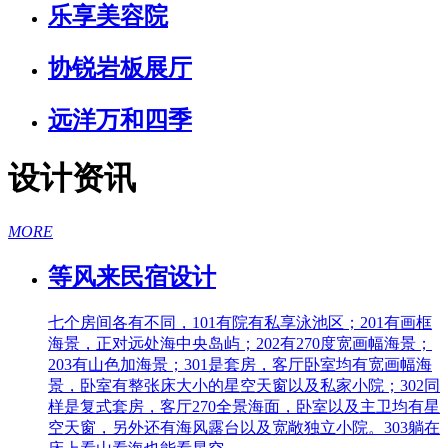
乐享美容院
协锐岩板展厅
远洋万和四季
设计资讯
MORE
等风来民宿设计
七个房间各有不同，101有院有私享泳池区；201有画框
海景，正对远处海中央岛屿；202有270度宽画幅海景；
203有山色加海景；301是套房，客厅卧室均有宽画幅海
景，卧室有整张床大小的星空天窗以及私家小院；302同
样是复式套房，客厅270全景海面，卧室以及主卫均有星
空天窗，另外还有海风露台以及宽敞独立小院。303躺在