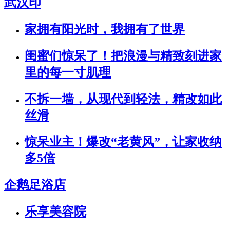
武汉印
家拥有阳光时，我拥有了世界
闺蜜们惊呆了！把浪漫与精致刻进家
里的每一寸肌理
不拆一墙，从现代到轻法，精改如此
丝滑
惊呆业主！爆改“老黄风”，让家收纳
多5倍
企鹅足浴店
乐享美容院