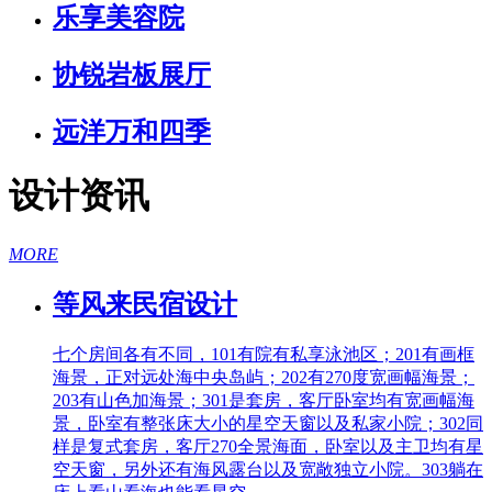
乐享美容院
协锐岩板展厅
远洋万和四季
设计资讯
MORE
等风来民宿设计
七个房间各有不同，101有院有私享泳池区；201有画框
海景，正对远处海中央岛屿；202有270度宽画幅海景；
203有山色加海景；301是套房，客厅卧室均有宽画幅海
景，卧室有整张床大小的星空天窗以及私家小院；302同
样是复式套房，客厅270全景海面，卧室以及主卫均有星
空天窗，另外还有海风露台以及宽敞独立小院。303躺在