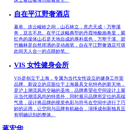
床上看山看海也能看星空。
自在平江野奢酒店
幕阜、连云峻岭之间，山石林立，意态天成；万壑溪
奔，亘古不息。在平江这幅典型的丹霞地貌画卷里，紫
红色的崖体山石是天地自成的厚朴底色，万壑千溪、碧
竹幽林是自然挥洒的灵动画笔，自在平江野奢酒店可堪
此间天人合一的点睛妙笔。
VIS 女性健身会所
VIS是创立于上海，专属为当代女性设立的健身工作室
品牌。新设立的店面位于上海最具文化特色的新天地，
是沪上潮流风尚交融的圣地，品牌希望在空间设计上展
示当代潮流风尚的特质外，同时展示品牌所定位的高端
气质，设计将品牌的视觉色彩与符号在空间中进行了巧
妙的运用，让空间与品牌有机融合，演绎成创新独具且
有明确识别的整体。
蒋宏华