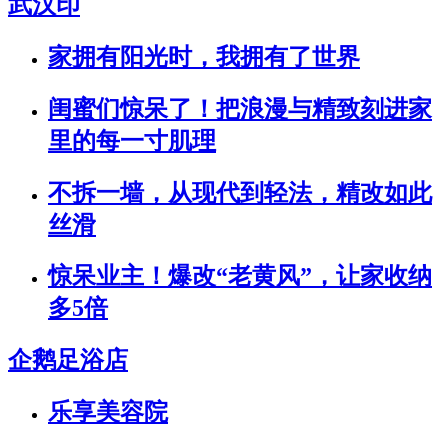
武汉印
家拥有阳光时，我拥有了世界
闺蜜们惊呆了！把浪漫与精致刻进家
里的每一寸肌理
不拆一墙，从现代到轻法，精改如此
丝滑
惊呆业主！爆改“老黄风”，让家收纳
多5倍
企鹅足浴店
乐享美容院