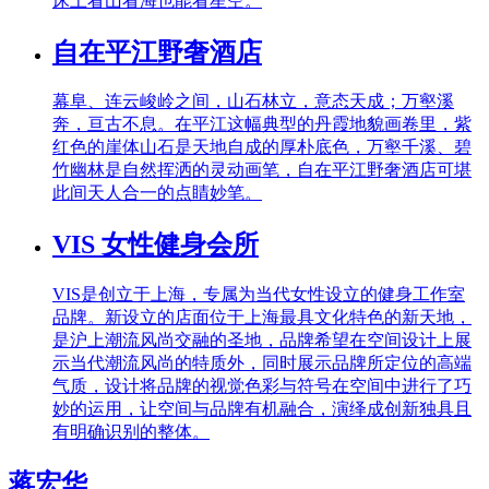
床上看山看海也能看星空。
自在平江野奢酒店
幕阜、连云峻岭之间，山石林立，意态天成；万壑溪
奔，亘古不息。在平江这幅典型的丹霞地貌画卷里，紫
红色的崖体山石是天地自成的厚朴底色，万壑千溪、碧
竹幽林是自然挥洒的灵动画笔，自在平江野奢酒店可堪
此间天人合一的点睛妙笔。
VIS 女性健身会所
VIS是创立于上海，专属为当代女性设立的健身工作室
品牌。新设立的店面位于上海最具文化特色的新天地，
是沪上潮流风尚交融的圣地，品牌希望在空间设计上展
示当代潮流风尚的特质外，同时展示品牌所定位的高端
气质，设计将品牌的视觉色彩与符号在空间中进行了巧
妙的运用，让空间与品牌有机融合，演绎成创新独具且
有明确识别的整体。
蒋宏华