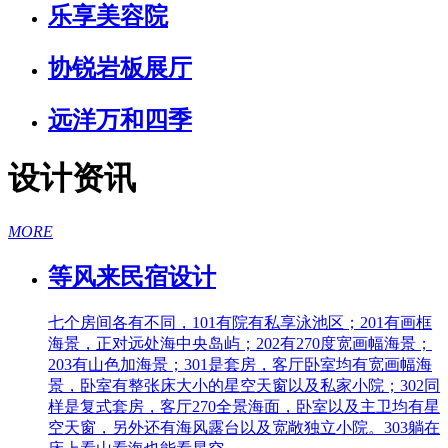
乐享美容院
协锐岩板展厅
远洋万和四季
设计资讯
MORE
等风来民宿设计
七个房间各有不同，101有院有私享泳池区；201有画框
海景，正对远处海中央岛屿；202有270度宽画幅海景；
203有山色加海景；301是套房，客厅卧室均有宽画幅海
景，卧室有整张床大小的星空天窗以及私家小院；302同
样是复式套房，客厅270全景海面，卧室以及主卫均有星
空天窗，另外还有海风露台以及宽敞独立小院。303躺在