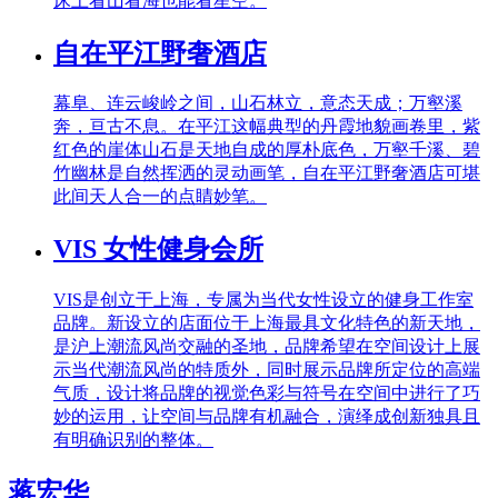
床上看山看海也能看星空。
自在平江野奢酒店
幕阜、连云峻岭之间，山石林立，意态天成；万壑溪
奔，亘古不息。在平江这幅典型的丹霞地貌画卷里，紫
红色的崖体山石是天地自成的厚朴底色，万壑千溪、碧
竹幽林是自然挥洒的灵动画笔，自在平江野奢酒店可堪
此间天人合一的点睛妙笔。
VIS 女性健身会所
VIS是创立于上海，专属为当代女性设立的健身工作室
品牌。新设立的店面位于上海最具文化特色的新天地，
是沪上潮流风尚交融的圣地，品牌希望在空间设计上展
示当代潮流风尚的特质外，同时展示品牌所定位的高端
气质，设计将品牌的视觉色彩与符号在空间中进行了巧
妙的运用，让空间与品牌有机融合，演绎成创新独具且
有明确识别的整体。
蒋宏华