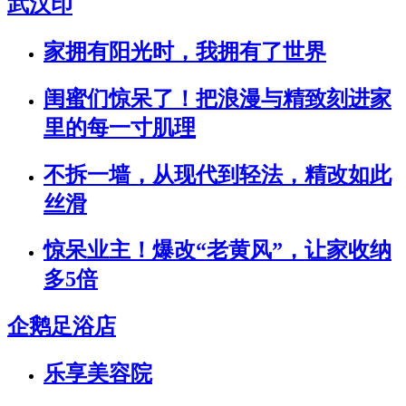
武汉印
家拥有阳光时，我拥有了世界
闺蜜们惊呆了！把浪漫与精致刻进家
里的每一寸肌理
不拆一墙，从现代到轻法，精改如此
丝滑
惊呆业主！爆改“老黄风”，让家收纳
多5倍
企鹅足浴店
乐享美容院