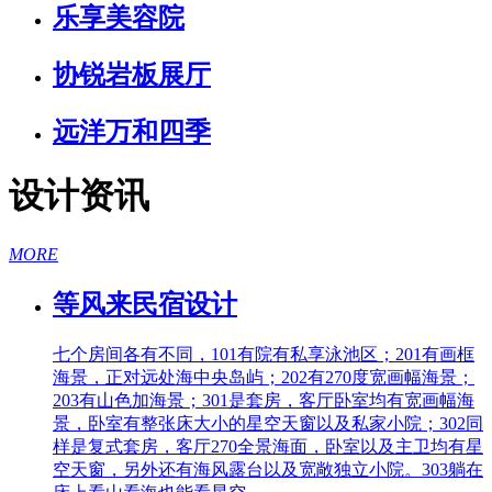
乐享美容院
协锐岩板展厅
远洋万和四季
设计资讯
MORE
等风来民宿设计
七个房间各有不同，101有院有私享泳池区；201有画框
海景，正对远处海中央岛屿；202有270度宽画幅海景；
203有山色加海景；301是套房，客厅卧室均有宽画幅海
景，卧室有整张床大小的星空天窗以及私家小院；302同
样是复式套房，客厅270全景海面，卧室以及主卫均有星
空天窗，另外还有海风露台以及宽敞独立小院。303躺在