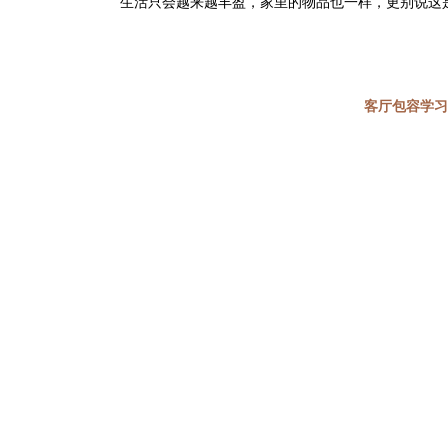
生活只会越来越丰盈，家里的物品也一样，更别说这是
客厅
包容学习