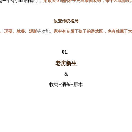
一个有小baby的家了。
用顶天立地的柜子充当墙面装饰，每个区域都设
改变传统格局
、玩耍、就餐、观影
等功能。
家中有
专属于孩子的游戏区，也有独属于大
01.
老房新生
&
收纳+消杀+原木