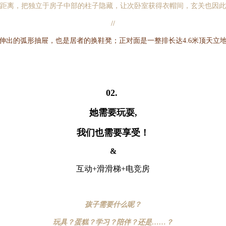
距离，把独立于房子中部的柱子隐藏，让次卧室获得衣帽间，玄关也因此
//
伸出的弧形抽屉，也是
居者的换鞋凳；
正对面是一整排长达4.6米顶天
02.
她需要玩耍,
我们也需要享受！
&
互动+滑滑梯+电竞房
孩子需要什么呢？
玩具？蛋糕？学习？陪伴？还是……？