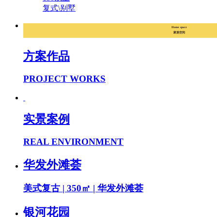
复式\别墅
Home space
家居空间
方案作品
PROJECT WORKS
实景案例
REAL ENVIRONMENT
华发外滩荟
美式复古 | 350㎡ | 华发外滩荟
银河花园