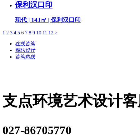
保利汉口印
现代 | 143㎡ | 保利汉口印
1
2
3
4
5
6
7
8
9
10
11
12
>
在线咨询
预约设计
咨询热线
支点环境艺术设计客
027-86705770